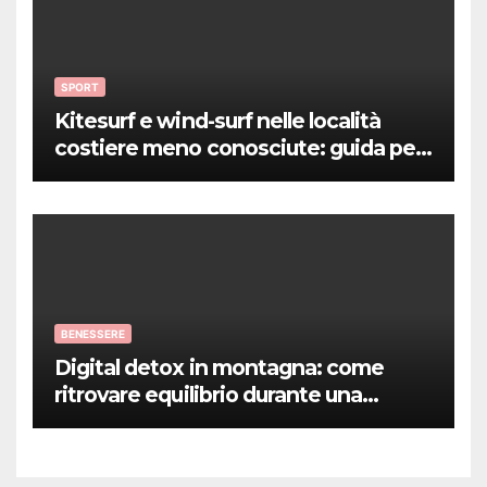
SPORT
Kitesurf e wind-surf nelle località
costiere meno conosciute: guida per
sportivi
BENESSERE
Digital detox in montagna: come
ritrovare equilibrio durante una
vacanza benessere