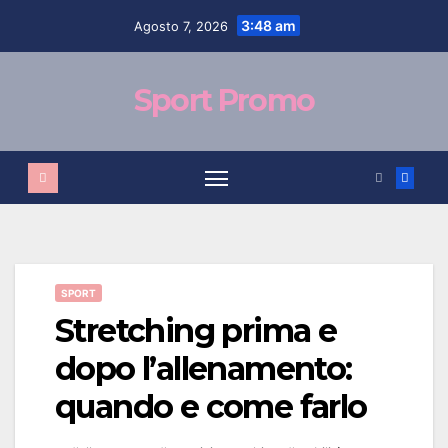
Salta
contenuto
3:48 am
Agosto 7, 2026
al
contenuto
Sport Promo
SPORT
Stretching prima e
dopo l’allenamento:
quando e come farlo