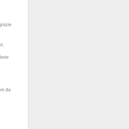
grazie
ri.
lorie
oni da