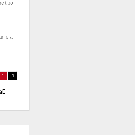
re tipo
maniera
a