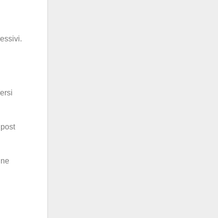
essivi.
ersi
 post
ine