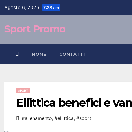
contenuto
Agosto 6, 2026
7:28 am
Sport Promo
HOME
CONTATTI
SPORT
Ellittica benefici e v
#allenamento
,
#ellittica
,
#sport