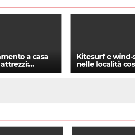
amento a casa
Kitesurf e wind-
attrezzi:
nelle località co
zi efficaci per
meno conosciut
pianti
guida per sportiv