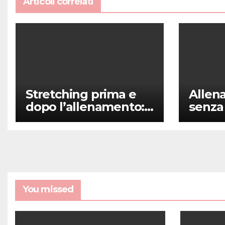
Articoli correlati
Stretching prima e
Allen
dopo l’allenamento:
senza 
quando e come farlo
eserci
princi
You missed